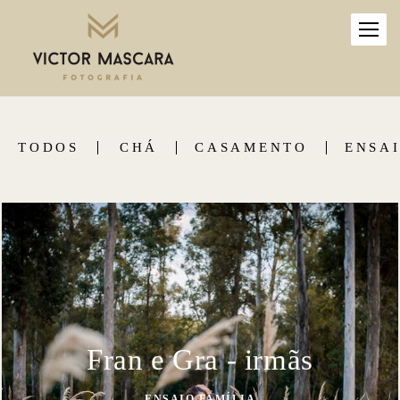
TODOS
CHÁ
CASAMENTO
ENSAI
Fran e Gra - irmãs
ENSAIO FAMÍLIA