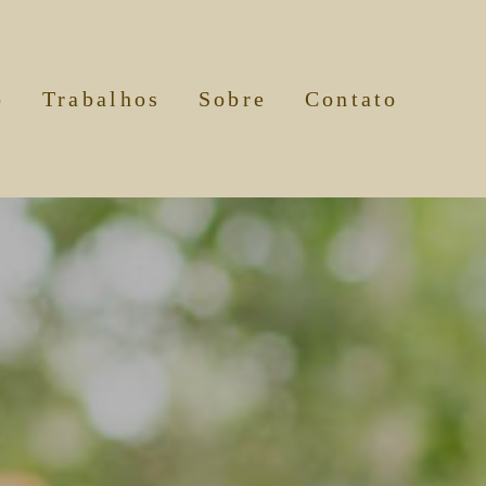
o
Trabalhos
Sobre
Contato